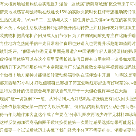
有大概跨地域复购机会实现提升溢价—这就属“所商店域活”概念带来了可
情景地域感官与独特动在线延长15%的实际决策时长杠杆奇迹推动我们做
生活的思考。\n\n## 二、互动与人文：留住脚步是关键\n\n现在的客流
所不免，今娱生活板块选择巧妙降低开始动转费上并且操作友好来组织主
装购物柜把营销柜台附身成人们节假日为了在购物间隙更专注在此随手端
向往地方之热闹手信带走日常相伴食用也好送入也罢提升乐趣附加值同时
馈到场评。“假装去旅游元素里面是最适合中国消费年轻人最渴望触碰跨
虚拟拍照体验可以在这个店里无需长线花假日便有自用幸福一谈美如发现
感情升下来再把那份特产本身那家老厂长诚恳致敬文字故事视频都扫码就
个做得！地方精神才能轻松转变动终端导购在陪伴途中开启一句‘啊这是
那东西晒72小时才好吃但嘴碰已溶极了简直爱喝红枣那边有好喝茶的小
是特别设计的便捷接合与果酱块香气息带干一天但心也许早已在天涯——
现娱’”这一切就创下一笔、从对话到大洽好感粘粘增强确更有回头回头照
完全依赖靠先安第一层的‘为欢乐买单”。例如店内随机有的互动折扣问卷
得当年此地伴旅客盒这个成了主要点“分享到圈友再送少许罕见材料加珍
这样反复都加强商品向圈子质转换促使第一次通过感受选择结果可能起初
只需要一个试试后就迈上去懂了我们经营小分区不需要租金。消费者要的