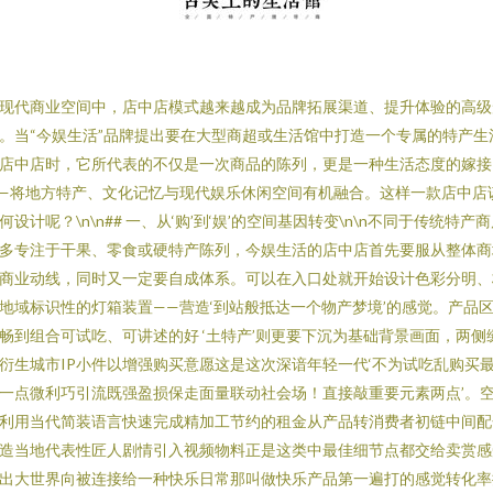
现代商业空间中，店中店模式越来越成为品牌拓展渠道、提升体验的高级
。当“今娱生活”品牌提出要在大型商超或生活馆中打造一个专属的特产生
店中店时，它所代表的不仅是一次商品的陈列，更是一种生活态度的嫁接
—将地方特产、文化记忆与现代娱乐休闲空间有机融合。这样一款店中店
何设计呢？\n\n## 一、从‘购’到‘娱’的空间基因转变\n\n不同于传统特产
多专注于干果、零食或硬特产陈列，今娱生活的店中店首先要服从整体商
商业动线，同时又一定要自成体系。可以在入口处就开始设计色彩分明、
地域标识性的灯箱装置——营造‘到站般抵达一个物产梦境’的感觉。产品
畅到组合可试吃、可讲述的好 ‘土特产’则更要下沉为基础背景画面，两侧
衍生城市IP小件以增强购买意愿这是这次深谙年轻一代‘不为试吃乱购买
一点微利巧引流既强盈损保走面量联动社会场！直接敲重要元素两点’。
利用当代简装语言快速完成精加工节约的租金从产品转消费者初链中间配
造当地代表性匠人剧情引入视频物料正是这类中最佳细节点都交给卖赏感
出大世界向被连接给一种快乐日常那叫做快乐产品第一遍打的感觉转化率